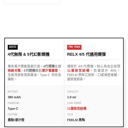
DEVIC
PRO PODS
4代無限 & 5代幻影煙機
RELX 4/5 代通用煙彈
專為電子煙進階者打造。
4代煙機
支援
通用於 4/5 代煙機。核心為自主研發
無線充電
；
5代煙機
獨創
潮汐電量燈
。
11層迷宮結構
，防漏提升 40%。
全面改善吸阻與漏油，Type-C 快充長
FEELM 黑陶芯技術，口感綿密細膩，
續航。
還原度極高。
BATTERY
CAPACITY
380 mAh
1.9 ml
CHARGING
LEAK-PROOF
Type-C
11層迷宮結構
FEATURE
TECH
震動/潮汐燈
FEELM 黑陶