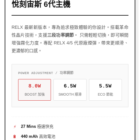
悅刻宙斯 6代主機
RELX 最嶄新版本，專為追求極致體驗的你設計。搭載革命
性晶片技術，支援
三段功率調節
。 只需輕輕切換，即可瞬間
增強霧化力度。專配 RELX 4/5 代原廠煙彈，帶來更順滑、
更濃郁的口感。
POWER ADJUSTMENT / 功率調節
8.0W
6.5W
5.5W
BOOST 加強
SMOOTH 順滑
ECO 節能
⚡
27 Mins
極速快充
🔋
440 mAh
高效電池