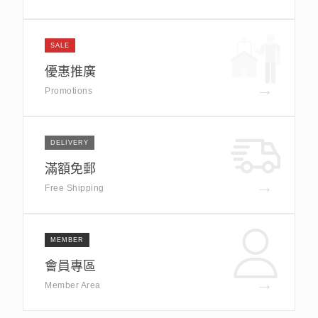
SALE
優惠推廣
→
Promotions
DELIVERY
滿額免郵
→
Free Shipping
MEMBER
會員專區
→
Member Area