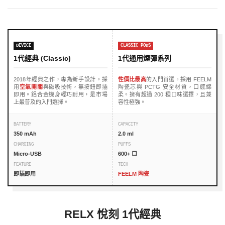
DEVICE
CLASSIC PODS
1代經典 (Classic)
1代通用煙彈系列
2018年經典之作，專為新手設計。採
性價比最高
的入門首選。採用 FEELM
用
空氣開關
與磁吸技術，無按鈕即插
陶瓷芯與 PCTG 安全材質，口感綿
即用。鋁合金機身輕巧耐用，是市場
柔。擁有超過 200 種口味選擇，且兼
上最普及的入門選擇。
容性極強。
BATTERY
CAPACITY
350 mAh
2.0 ml
CHARGING
PUFFS
Micro-USB
600+ 口
FEATURE
TECH
即插即用
FEELM 陶瓷
RELX 悅刻 1代經典