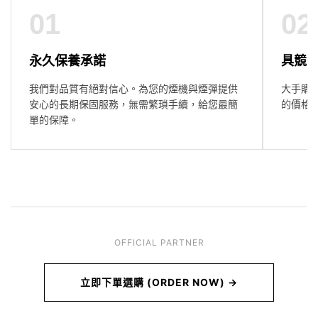
01
02
永久保養承諾
具競
我們對品質有絕對信心。為您的煙機與煙彈提供
大手購
安心的長期保固服務，無需繁瑣手續，給您最簡
的價格
單的保障。
OFFICIAL PARTNER
立即下單選購 (ORDER NOW) →