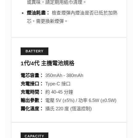
或異味，請定期用紙巾清理。
煙油耗盡：
檢查煙彈內煙油是否已低於加熱
芯，需更換新煙彈。
BATTERY
1代/4代 主機電池規格
電芯容量：
350mAh - 380mAh
充電接口：
Type-C 接口
充電時間：
約 40-45 分鐘
輸出參數：
電壓 5V (±5%) / 功率 6.5W (±0.5W)
霧化溫度：
攝氏 220 度 (恆溫控制)
CAPACITY