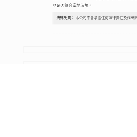
品是否符合當地法規。
法律免責：
本公司不會承擔任何法律責任及作出
All Rights Reserved. All product names, logos, and brand
them does not imply any affiliation with or endorsement b
RELX is a trademark of
Shenzhen Relx Technology Co.