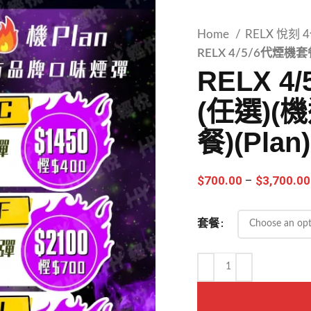
Home
RELX 悅刻
RELX 4/5/6代煙機套
RELX 
(任選)(機
餐)(plan)
$
700.00
–
$
3,700.00
套餐