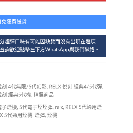
可免運費送貨
分煙彈口味有可能因缺貨而沒有出現在選項
詢歡迎點擊左下方WhatsApp與我們聯絡。
 悅刻 4代無限/5代幻影
,
RELX 悅刻 經典4/5代彈
,
 悅刻 經典5代機
,
精選商品
代電子煙機
,
5代電子煙煙彈
,
relx
,
RELX 5代通用煙
LX 5代通用煙機
,
煙彈
,
煙機