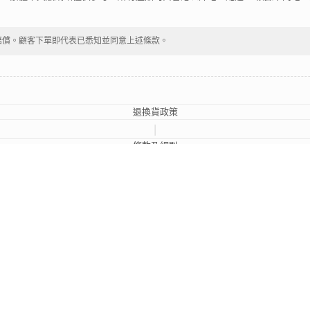
賠償。顧客下單即代表已悉知並同意上述條款。
退換貨政策
|
條款及細則
2024 © 輕悅電子煙
LEGAL DISCLAIMER
s are property of their respective owners. All company, product and service names used in 
y them.
, Ltd.
. This Website and Page does not represent Shenzhen Relx Technology Co., Ltd. in 
本網頁的商標及商品品牌屬其原版權持有人所有。