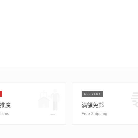
DELIVERY
推廣
滿額免郵
→
tions
Free Shipping