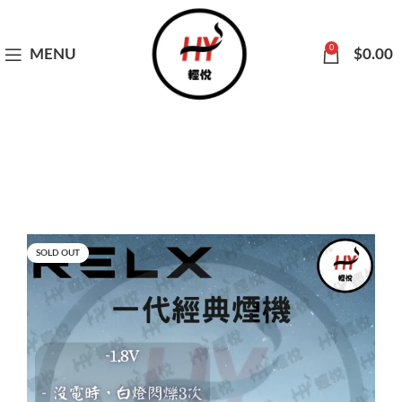
0
MENU
$
0.00
SOLD OUT