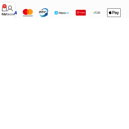
0
Cart
My account
重要營運聲明
IMPORTANT
關於門店與配送：
本公司之香港門店已永久關閉，繁體中文版網站僅
供參考。所有產品均由香港以外地區配送。 根據不同地區／國家的法
律，顧客在購買時請自行確認所購產品是否符合當地法規。
法律免責：
本公司不會承擔任何法律責任及作出賠償。顧客下單即代表
已悉知並同意上述條款。
退換貨政策