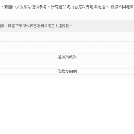
，繁體中文版網站僅供參考。所有產品均由香港以外地區配送。 根據不同地
賠償。顧客下單即代表已悉知並同意上述條款。
退換貨政策
|
條款及細則
2024 © 輕悅電子煙
LEGAL DISCLAIMER
s are property of their respective owners. All company, product and service names used in 
y them.
, Ltd.
. This Website and Page does not represent Shenzhen Relx Technology Co., Ltd. in 