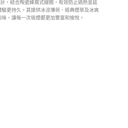
設計，結合陶瓷蜂窩式線圈，有效防止過熱並延
體驗更持久。其提供冰涼薄荷、經典煙草及冰爽
口味，讓每一次吸煙都更加豐富和愉悅。