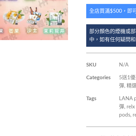
全店買滿$500，即
部分顏色的煙機或部
中，如有任何疑問和查
SKU
N/A
Categories
5送1
彈
,
精
Tags
LANA 
彈
,
relx
pods
,
r