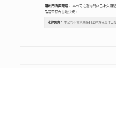
關於門店與配送：
本公司之香港門店已永久關閉
品是否符合當地法規。
法律免責：
本公司不會承擔任何法律責任及作出
All Rights Reserved. All product names, logos, and brand
them does not imply any affiliation with or endorsement b
RELX is a trademark of
Shenzhen Relx Technology Co.