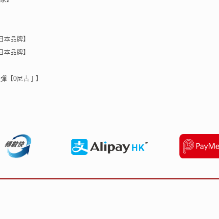
【日本品牌】
 【日本品牌】
代煙彈【0尼古丁】