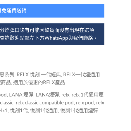
可免運費送貨
分煙彈口味有可能因缺貨而沒有出現在選項
詢歡迎點擊左下方WhatsApp與我們聯絡。
優惠系列
,
RELX 悅刻 一代經典
,
RELX一代煙通用
選商品
,
適用於優惠的RELX產品
pod
,
LANA 煙彈
,
LANA煙彈
,
relx
,
relx 1代通用煙
 classic
,
relx classic compatible pod
,
relx pod
,
relx
elx1
,
悅刻1代
,
悅刻1代通用
,
悅刻1代通用煙彈