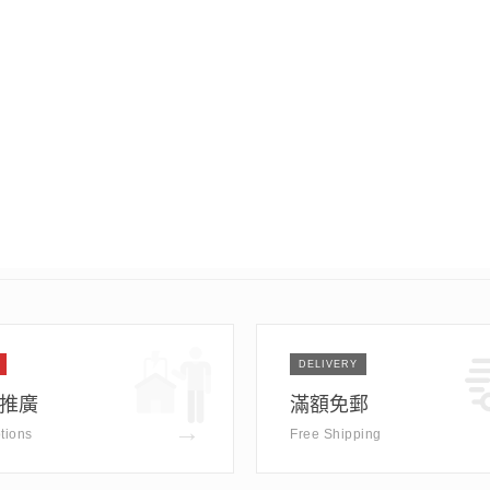
DELIVERY
推廣
滿額免郵
→
tions
Free Shipping