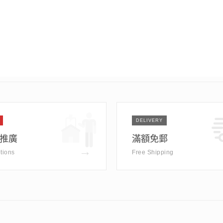
DELIVERY
推廣
滿額免郵
→
tions
Free Shipping