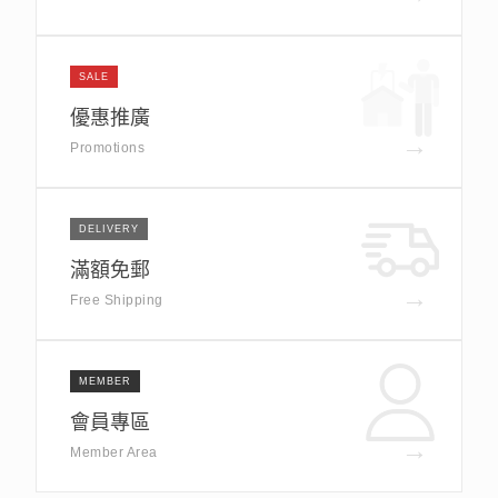
SALE
優惠推廣
→
Promotions
DELIVERY
滿額免郵
→
Free Shipping
MEMBER
會員專區
→
Member Area