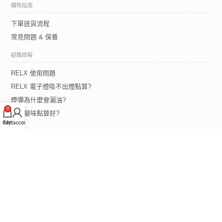
購物指南
下單送貨流程
常見問題 & 保養
疑難排解
RELX 使用問題
RELX 電子煙吸不出煙點算?
煙彈為什麼會漏油?
0
煙彈變味點算好?
Cart
My account