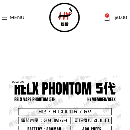
0
MENU
$
0.00
SOLD OUT