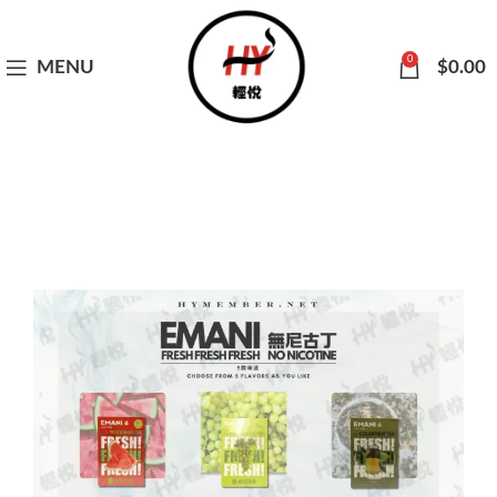
0
MENU
$
0.00