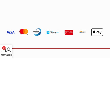
0
Cart
My account
重要營運聲明
IMPORTANT
關於門店與配送：
本公司之香港門店已永久關閉，繁體中文版網站僅
供參考。所有產品均由香港以外地區配送。 根據不同地區／國家的法
律，顧客在購買時請自行確認所購產品是否符合當地法規。
法律免責：
本公司不會承擔任何法律責任及作出賠償。顧客下單即代表
已悉知並同意上述條款。