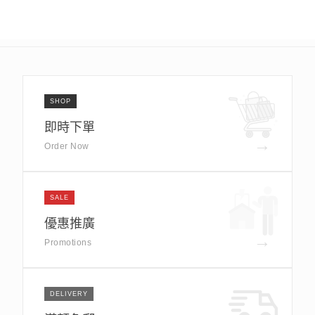
SHOP
即時下單
→
Order Now
SALE
優惠推廣
→
Promotions
DELIVERY