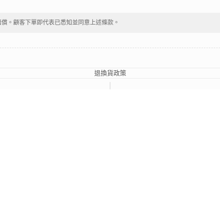
賠償。顧客下單即代表已悉知並同意上述條款。
退換貨政策
|
條款及細則
2024 © 輕悅電子煙
LEGAL DISCLAIMER
s are property of their respective owners. All company, product and service names used in 
y them.
, Ltd.
. This Website and Page does not represent Shenzhen Relx Technology Co., Ltd. in 
本網頁的商標及商品品牌屬其原版權持有人所有。