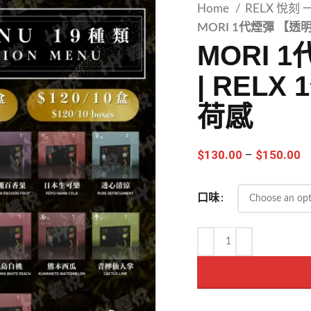
Home
RELX 悅刻
MORI 1代煙彈 【透明
MORI 
| RELX
荷感
$
130.00
–
$
150.00
口味