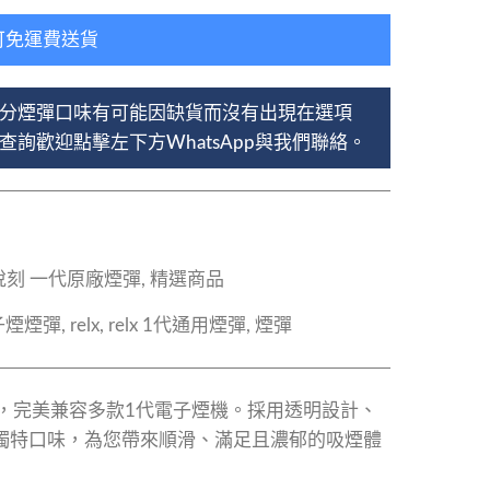
可免運費送貨
分煙彈口味有可能因缺貨而沒有出現在選項
詢歡迎點擊左下方WhatsApp與我們聯絡。
 悅刻 一代原廠煙彈
,
精選商品
子煙煙彈
,
relx
,
relx 1代通用煙彈
,
煙彈
煙彈，完美兼容多款1代電子煙機。採用透明設計、
種獨特口味，為您帶來順滑、滿足且濃郁的吸煙體