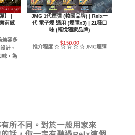
彈】 |
JMG 1代煙彈 (韓國品牌) | Relx一
LAM
 薄荷感
代 電子煙 通用 (煙彈x3) | 21種口
一代 
味 (輕悅獨家品牌)
0
美兼容多
$
150.00
推介程度 ☆ ☆ ☆ ☆ ☆ JMG煙彈
LA
明設計、
細
口味，為
2.
的吸煙體
次
LAN
供包
種口
亦有所不同。對於一般用家來
話，你一定有聽過Relx這個