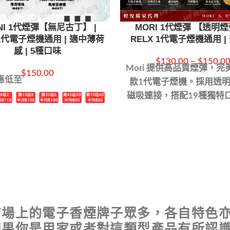
NI 1代煙彈【無尼古丁】 |
MORI 1代煙彈 【透明煙
 1代電子煙機通用 | 適中薄荷
RELX 1代電子煙機通用 |
感 | 5種口味
$
130.00
–
$
150.0
Mori 提供高品質煙彈，完
$
150.00
惠低至
款1代電子煙機。採用透
磁吸連接，搭配19種獨特
您帶來順滑、滿足且濃郁
驗。
市場上的電子香煙牌子眾多，各自特色
果你是用家或者對這類型產品有所認識的