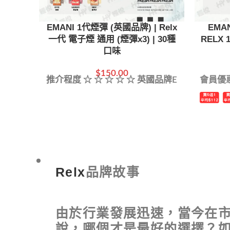
EMANI 1代煙彈 (英國品牌) | Relx
EMA
一代 電子煙 通用 (煙彈x3) | 30種
RELX
口味
$
150.00
推介程度 ☆ ☆ ☆ ☆ ☆ 英國品牌E
會員優
Relx
品牌故事
由於行業發展迅速，當今在
說，哪個才是最好的選擇？如