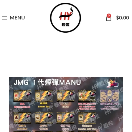
0
MENU
$
0.00