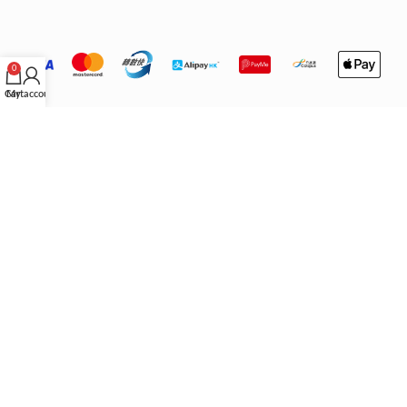
0
Cart
My account
重要營運聲明
IMPORTANT
關於門店與配送：
本公司之香港門店已永久關閉，繁體中文版網站僅
供參考。所有產品均由香港以外地區配送。 根據不同地區／國家的法
律，顧客在購買時請自行確認所購產品是否符合當地法規。
法律免責：
本公司不會承擔任何法律責任及作出賠償。顧客下單即代表
已悉知並同意上述條款。