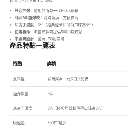
穎而出。以下是主要特點：
兼容性強
：適用於所有一代RELX設備
3個2ML煙彈裝
：隨時替換，方便快捷
尼古丁濃度
：3%（經典煙草和薄荷口味為5%）
使用壽命
：每個煙彈可提供500口吸煙量
不透明設計
：帶有LED指示燈
產品特點一覽表
特點
詳情
兼容性
適用所有一代RELX設備
煙彈數量
3個
尼古丁濃度
3%（經典煙草和薄荷口味為5%）
吸煙量
500口/煙彈