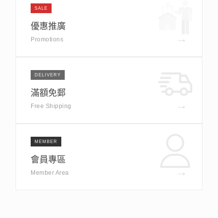
SALE
優惠推廣
→
Promotions
DELIVERY
滿額免郵
→
Free Shipping
MEMBER
會員專區
→
Member Area