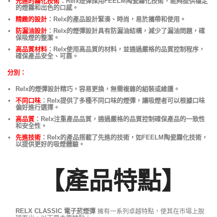
先進的霧化技術
：Relx煙彈採用FEELM陶瓷霧化技術，能夠提供穩定
的煙霧和出色的口感。
精緻的設計
：Relx的產品設計緊湊、時尚，易於攜帶和使用。
防漏油設計
：Relx的煙彈設計具有防漏油結構，減少了漏油問題，確
保吸煙的整潔。
高品質材料
：Relx使用高品質的材料，並通過嚴格的品質控制程序，
確保產品安全、可靠。
分別：
Relx的煙彈設計精巧，容易更換，無需複雜的組裝或維護。
不同口味
：Relx提供了多種不同口味的煙彈，讓吸煙者可以根據口味
偏好進行選擇。
高品質
：Relx注重產品品質，通過嚴格的品質控制確保產品的一致性
和安全性。
先進技術
：Relx的產品搭載了先進的技術，如FEELM陶瓷霧化技術，
以提供更好的吸煙體驗。
【產品特點】
RELX CLASSIC 電子菸煙彈
擁有一系列卓越特點，使其在市場上脫