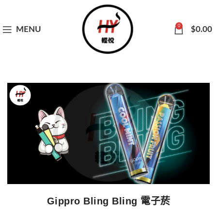
0
MENU
$
0.00
Gippro Bling Bling 電子菸