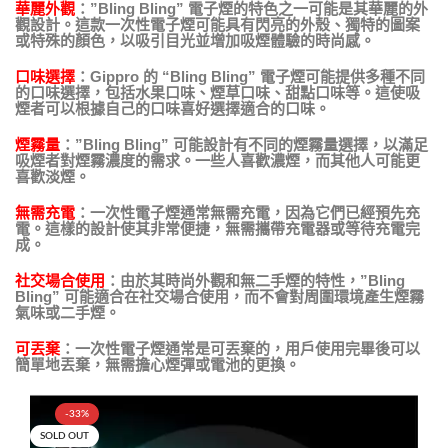
華麗外觀
：”Bling Bling” 電子煙的特色之一可能是其華麗的外
觀設計。這款一次性電子煙可能具有閃亮的外殼、獨特的圖案
或特殊的顏色，以吸引目光並增加吸煙體驗的時尚感。
口味選擇
：Gippro 的 “Bling Bling” 電子煙可能提供多種不同
的口味選擇，包括水果口味、煙草口味、甜點口味等。這使吸
煙者可以根據自己的口味喜好選擇適合的口味。
煙霧量
：”Bling Bling” 可能設計有不同的煙霧量選擇，以滿足
吸煙者對煙霧濃度的需求。一些人喜歡濃煙，而其他人可能更
喜歡淡煙。
無需充電
：一次性電子煙通常無需充電，因為它們已經預先充
電。這樣的設計使其非常便捷，無需攜帶充電器或等待充電完
成。
社交場合使用
：由於其時尚外觀和無二手煙的特性，”Bling
Bling” 可能適合在社交場合使用，而不會對周圍環境產生煙霧
氣味或二手煙。
可丟棄
：一次性電子煙通常是可丟棄的，用戶使用完畢後可以
簡單地丟棄，無需擔心煙彈或電池的更換。
-33%
SOLD OUT