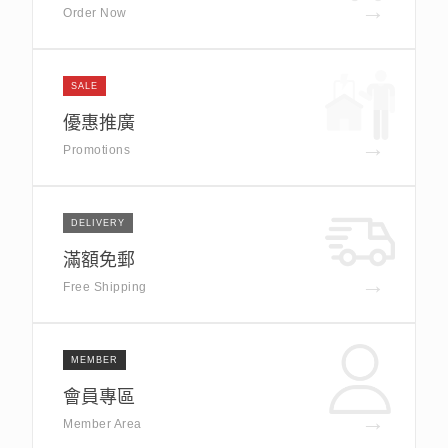
→
Order Now
SALE
優惠推廣
→
Promotions
DELIVERY
滿額免郵
→
Free Shipping
MEMBER
會員專區
→
Member Area