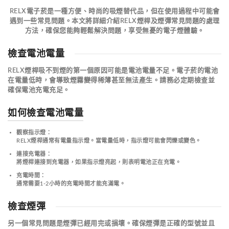
RELX電子菸是一種方便、時尚的吸煙替代品，但在使用過程中可能會
遇到一些常見問題。本文將詳細介紹RELX煙桿及煙彈常見問題的處理
方法，確保您能夠輕鬆解決問題，享受無憂的電子煙體驗。
檢查電池電量
RELX煙桿吸不到煙的第一個原因可能是電池電量不足。電子菸的電池
在電量低時，會導致煙霧變得稀薄甚至無法產生。
請務必定期檢查並
確保電池充電充足
。
如何檢查電池電量
觀察指示燈
：
RELX煙桿通常有電量指示燈。當電量低時，指示燈可能會閃爍或變色。
連接充電器
：
將煙桿連接到充電器，如果指示燈亮起，則表明電池正在充電。
充電時間
：
通常需要1-2小時的充電時間才能充滿電。
檢查煙彈
另一個常見問題是煙彈已經用完或損壞。
確保煙彈是正確的型號並且