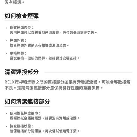
沒有損壞
。
如何檢查煙彈
觀察煙彈液位
：
透明煙彈可以直觀看到煙油液位，液位過低時需要更換。
煙彈外觀
：
檢查煙彈外觀是否有損壞或漏油現象。
更換煙彈
：
嘗試更換一個新的煙彈，並確保其安裝正確。
清潔連接部分
RELX煙桿和煙彈之間的連接部分如果有污垢或液體，可能會導致接觸
不良。
定期清潔連接部分是保持良好性能的重要步驟
。
如何清潔連接部分
使用棉花棒或紙巾
：
輕輕擦拭金屬接觸點，確保沒有污垢或液體。
檢查連接狀態
：
確保連接部分清潔後，再次嘗試使用電子菸。