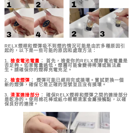
RELX煙桿和煙彈吸不到煙的情況可能是由於多種原因引
起的，以下是一些可能的原因和處理方法：
1.
檢查電池電量
：
首先，檢查你的RELX煙桿電池電量是
否足夠。如果電量過低，煙霧可能會變得稀薄或無法產
生。請確保你的煙桿充電充足。
2.
檢查煙彈
：
煙彈可能已經用完或損壞。嘗試更換一個
新的煙彈，確保它是正確的型號並且沒有損壞。
3.
清潔連接部分
：
確保RELX煙桿和煙彈之間的連接部分
是乾净的。使用棉花棒或紙巾輕輕清潔金屬接觸點，以確
保良好的連接。