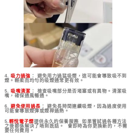
4.
吸力過強
： 避免用力過猛吸煙，這可能會導致吸不到
煙。輕柔而均勻的吸煙通常更有效。
5.
吸嘴清潔
： 檢查吸嘴部分是否堵塞或有異物。清潔吸
嘴，確保通風暢通。
6.
避免使用過長
： 避免長時間連續吸煙，因為過度使用
可能會導致煙彈或煙桿過熱。
5.
輕悅電子煙
提供永久的保養服務 如果嘗試過各種方法
之後都係解決了唔到既話。 會即時為你更換新的，不需
要任何費用。