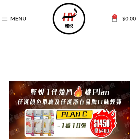
0
MENU
$
0.00