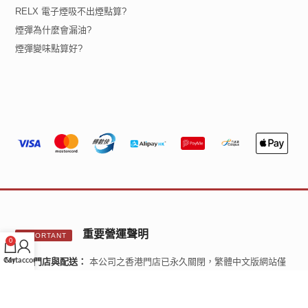
RELX 電子煙吸不出煙點算?
煙彈為什麼會漏油?
煙彈變味點算好?
重要營運聲明
IMPORTANT
0
關於門店與配送：
本公司之香港門店已永久關閉，繁體中文版網站僅
Cart
My account
供參考。所有產品均由香港以外地區配送。 根據不同地區／國家的法
律，顧客在購買時請自行確認所購產品是否符合當地法規。