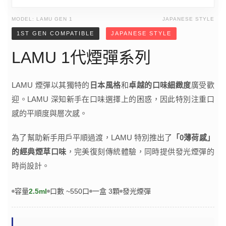
MODEL: LAMU GEN 1
JAPANESE STYLE
1ST GEN COMPATIBLE
JAPANESE STYLE
LAMU 1代煙彈系列
LAMU 煙彈以其獨特的
日本風格
和
卓越的口味細緻度
廣受歡
迎。LAMU 深知新手在口味選擇上的困惑，因此特別注重口
感的平順度與層次感。
為了幫助新手用戶平順過渡，LAMU 特別推出了
「0薄荷感」
的經典煙草口味
，完美復刻傳統體驗，同時提供發光煙彈的
時尚設計。
容量
2.5ml
口數 ~550口
一盒 3顆
發光煙彈