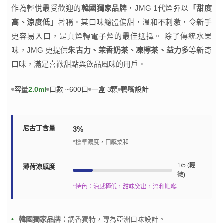
作為輕悅最受歡迎的
韓國獨家品牌
，JMG 1代煙彈以
「甜度
高、涼度低」
著稱。其口味總體偏甜，溫和不刺激，令新手
更容易入口，是真煙轉電子煙的最佳選擇。 除了傳統水果
味，JMG 更提供
朱古力、茉香奶茶、凍檸茶、益力多
等新奇
口味，滿足喜歡甜點與飲品風味的用戶。
容量
2.0ml
口數 ~600口
一盒 3顆
鴨嘴設計
尼古丁含量
3%
*標準濃度，口感柔和
1/5 (輕
薄荷涼感度
微)
*特色：涼感極低，甜味突出，溫和順喉
韓國獨家品牌：
調香獨特，專為亞洲口味設計。