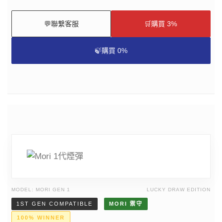
💬
聯繫客服
🛒
購買 3%
🍃
購買 0%
MODEL: MORI GEN 1
LUCKY DRAW EDITION
1ST GEN COMPATIBLE
MORI 禦守
100% WINNER