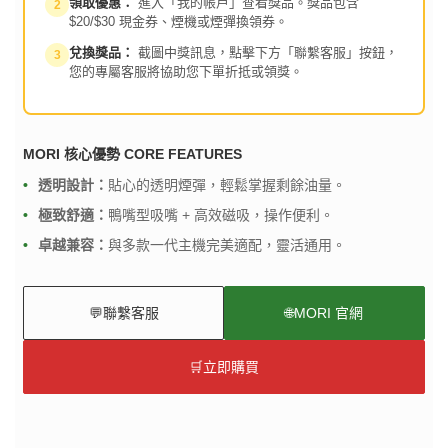
領取優惠：
進入「我的帳戶」查看獎品。獎品包含
2
$20/$30 現金券、煙機或煙彈換領券。
兌換獎品：
截圖中獎訊息，點擊下方「聯繫客服」按鈕，
3
您的專屬客服將協助您下單折抵或領獎。
MORI 核心優勢 CORE FEATURES
透明設計：
貼心的透明煙彈，輕鬆掌握剩餘油量。
極致舒適：
鴨嘴型吸嘴 + 高效磁吸，操作便利。
卓越兼容：
與多款一代主機完美適配，靈活通用。
💬
聯繫客服
🌐
MORI 官網
🛒
立即購買