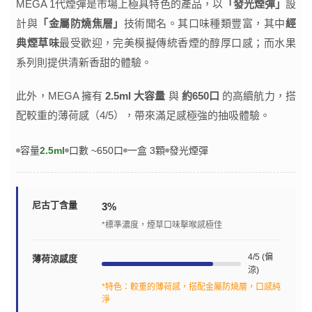
MEGA 1代煙彈是市場上極具特色的產品，以
「發光煙彈」
設
計與
「金屬防燒焦層」
技術聞名。其口味種類豐富，其中
經
典煙草味
最受歡迎，完美模擬傳統香煙的醇厚口感；而水果
系列則提供清新香甜的體驗。
此外，MEGA 擁有
2.5ml 大容量
與
約650口
的高續航力，搭
配較重的薄荷感（4/5），帶來滿足感極強的抽吸體驗。
容量
2.5ml
口數 ~650口
一盒 3顆
發光煙彈
尼古丁含量
3%
*標準濃度，煙草口味擊喉感極佳
4/5 (偏
薄荷涼感度
涼)
*特色：較重的薄荷感，搭配金屬防燒層，口感純
淨