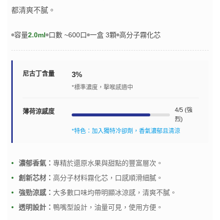
都清爽不膩。
容量
2.0ml
口數 ~600口
一盒 3顆
高分子霧化芯
尼古丁含量
3%
*標準濃度，擊喉感適中
4/5 (強
薄荷涼感度
烈)
*特色：加入獨特冷卻劑，香氣濃郁且清涼
濃郁香氣：
專精於還原水果與甜點的豐富層次。
創新芯材：
高分子材料霧化芯，口感順滑細膩。
強勁涼感：
大多數口味均帶明顯冰涼感，清爽不膩。
透明設計：
鴨嘴型設計，油量可見，使用方便。