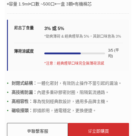
容量 1.9ml
口數 ~500口
一盒 3顆
有機棉芯
尼古丁含量
3% 或 5%
*勁爽薄荷 & 經典煙草為 5%，其餘口味皆為 3%
3/5 (平
薄荷涼感度
均)
*注意：經典煙草口味完全無薄荷涼感
封閉式結構：
一體化密封，有效防止操作不當引起的漏油。
高技術防漏：
內建多重矽膠密封圈，阻隔氣流通路。
高相容性：
專為悅刻經典款設計，通用多品牌主機。
磁吸接頭：
即插即用，通電穩定，更換便捷。
💬
聯繫客服
🛒
立即購買