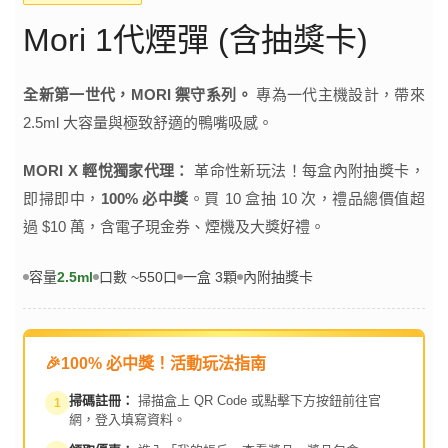
Mori 1代煙彈 (含抽獎卡)
全新第一世代，MORI 禦守系列。
專為一代主機設計，帶來
2.5ml 大容量與極致舒適的鴨嘴吸感。
MORI X 輕悅獨家代理：
革命性新玩法！每盒內附抽獎卡，
即掃即中，
100% 必中獎
。買 10 盒抽 10 次，禮品總價值超
過 $10 萬，含電子現金券、煙機及大獎好禮。
容量
2.5ml
口數 ~550口
一盒 3顆
內附抽獎卡
🎉
100% 必中獎！活動玩法指南
掃碼註冊：
掃描盒上 QR Code 或點擊下方按鈕前往官
1
網，登入填寫資料。