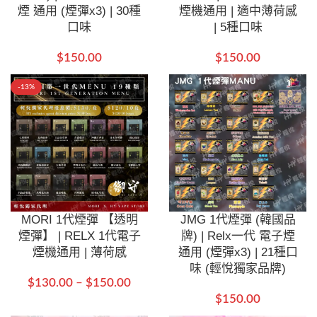
煙 通用 (煙彈x3) | 30種
煙機通用 | 適中薄荷感
口味
| 5種口味
$
150.00
$
150.00
-13%
MORI 1代煙彈 【透明
JMG 1代煙彈 (韓國品
煙彈】 | RELX 1代電子
牌) | Relx一代 電子煙
煙機通用 | 薄荷感
通用 (煙彈x3) | 21種口
味 (輕悅獨家品牌)
$
130.00
–
$
150.00
$
150.00