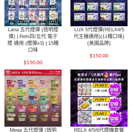
Lana 五代煙彈 (透明煙
LUX 5代煙彈(RELX4/5
彈) | Relx四/五代 電子
代主機通用)(11種口味)
煙 通用 (煙彈x3) | 15種
(美國品牌)
口味
$
150.00
$
150.00
Mega 五代煙彈 (透明
RELX 4/5/6代煙機套餐