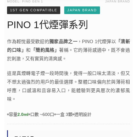
MODEL: PINO GEN 1
JAPAN BRAND
1ST GEN COMPATIBLE
JAPAN BRAND
PINO 1代煙彈系列
作為輕悅最受歡迎的
獨家品牌之一
，PINO 1代煙彈以
「清新
的口味」
和
「簡約風格」
著稱。它的薄荷感適中，既不會過
於刺激，又有實質的清爽感。
這是真煙轉電子煙一段時間後，覺得一般口味太清淡，但又
不想太過強烈的用戶的最佳選擇。整體口味偏向於與薄荷相
呼應，口感溫和且容易入口，能體驗到更具層次的濃郁風
味。
容量
2.0ml
口數 ~600口
一盒 3顆
透明設計