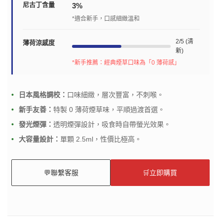
尼古丁含量
3%
*適合新手，口感細緻溫和
2/5 (清
薄荷涼感度
新)
*新手推薦：經典煙草口味為「0 薄荷感」
日本風格調校：
口味細緻，層次豐富，不刺喉。
新手友善：
特製 0 薄荷煙草味，平順過渡首選。
發光煙彈：
透明煙彈設計，吸食時自帶螢光效果。
大容量設計：
單顆 2.5ml，性價比極高。
💬
聯繫客服
🛒
立即購買