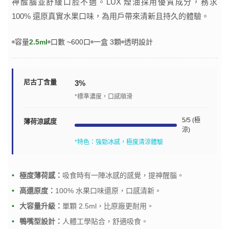
神醒腦並舒緩口腔不適。LUX 煙油採用優質成分，務求
100% 還原真實水果口味，為用戶帶來清新且持久的體驗。
容量
2.5ml
口數 ~600口
一盒 3顆
透明設計
尼古丁含量
3%
*標準濃度，口感順滑
5/5 (極
薄荷涼感度
涼)
*特色：強勁冰感，極度清涼體驗
極度薄荷感：
吸食時有一陣冰感的感覺，提神醒腦。
高還原度：
100% 水果口味還原，口感清新。
大容量升級：
單顆 2.5ml，比原廠更耐用。
鴨嘴型設計：
人體工學貼合，舒適吸食。