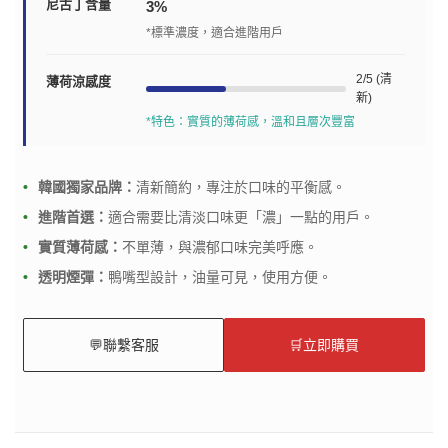
尼古丁含量
3%
*標準濃度，適合進階用戶
2/5 (清
薄荷涼感度
新)
*特色：實質的薄荷感，溫和且層次豐富
韓國獨家品牌：
清新簡約，專注於口味的平衡感。
進階首選：
適合需要比清淡口味更「濃」一點的用戶。
實質薄荷感：
不單薄，與濃郁口味完美呼應。
透明煙彈：
鴨嘴型設計，油量可見，使用方便。
💬
聯繫客服
🛒
立即購買