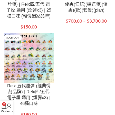
煙彈) | Relx四/五代 電
優惠(任選)(機連彈)(優
子煙 通用 (煙彈x3) | 25
惠)(抵)(套餐)(plan)
種口味 (輕悅獨家品牌)
$
700.00
–
$
3,700.00
$
150.00
SOLD OUT
Relx 五代煙彈 (經典悅
刻品牌) | Relx四/五代
電子煙 通用 (煙彈x3) |
46種口味
0
Cart
My account
$
180.00