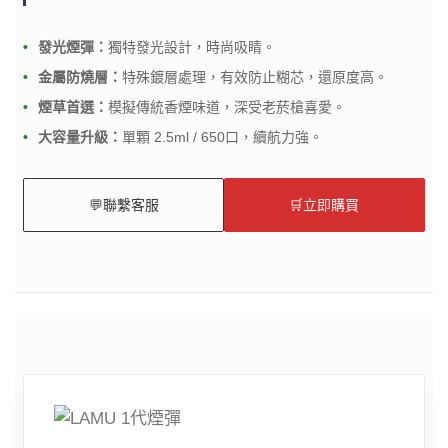
發光煙彈：
獨特發光設計，時尚吸睛。
金屬防燒層：
特殊鍍層處理，有效防止糊芯，還原度高。
煙草首選：
模擬傳統香煙味道，深受老菸槍喜愛。
大容量升級：
單顆 2.5ml / 650口，續航力強。
💬
聯繫客服
🛒
立即購買