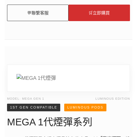
💬
聯繫客服
🛒
立即購買
MODEL: MEGA GEN 1
LUMINOUS EDITION
1ST GEN COMPATIBLE
LUMINOUS PODS
MEGA 1代煙彈系列