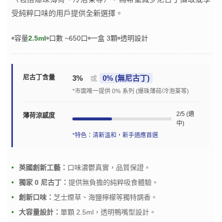
受純粹口味的用戶提供全新選擇。
容量
2.5ml
口數 ~650口
一盒 3顆
透明設計
尼古丁含量
3%
0% (無尼古丁)
或
*市面唯一提供 0% 系列 (爆珠薄荷/冷泡茶等)
2/5 (適
薄荷涼感度
中)
*特色：清新溫和，新手適應首選
英國創新工藝：
口味濃鬱真實，品質保證。
獨家 0 尼古丁：
提供無負擔的純粹吸食體驗。
創新口味：
芝士煙草、海鹽檸檬等獨特調香。
大容量設計：
單顆 2.5ml，透明鴨嘴型設計。