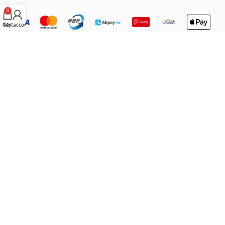
0
Cart
My account
重要營運聲明
IMPORTANT
關於門店與配送：
本公司之香港門店已永久關閉，繁體中文版網站僅
供參考。所有產品均由香港以外地區配送。 根據不同地區／國家的法
律，顧客在購買時請自行確認所購產品是否符合當地法規。
法律免責：
本公司不會承擔任何法律責任及作出賠償。顧客下單即代表
已悉知並同意上述條款。
退換貨政策