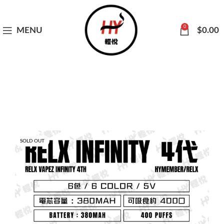
0
MENU
$
0.00
SOLD OUT