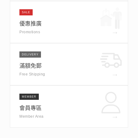
SALE
優惠推廣
→
Promotions
DELIVERY
滿額免郵
→
Free Shipping
MEMBER
會員專區
→
Member Area