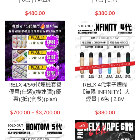
$
480.00
$
380.00
SOLD OUT
RELX 4/5/6代煙機套餐
RELX 4代電子煙機
優惠(任選)(機連彈)(優
【無限 INFINITY】大
惠)(抵)(套餐)(plan)
煙量 | 6色 | 2.8V
$
700.00
–
$
3,700.00
$
380.00
SOLD OUT
-16%