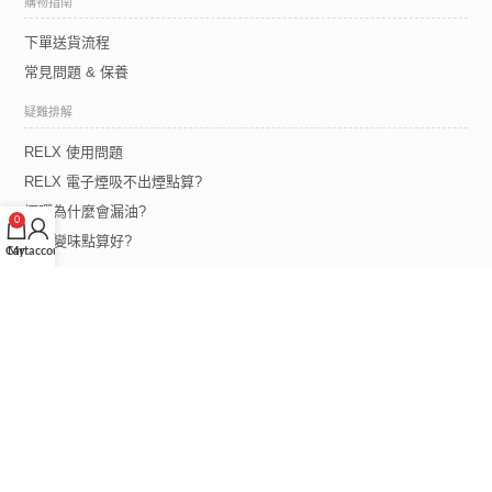
購物指南
下單送貨流程
常見問題 & 保養
疑難排解
RELX 使用問題
RELX 電子煙吸不出煙點算?
煙彈為什麼會漏油?
0
煙彈變味點算好?
Cart
My account