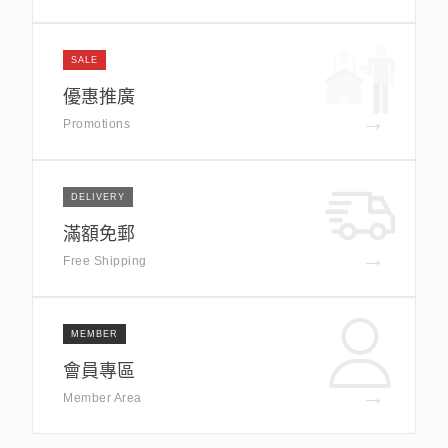
SALE
優惠推廣
→
Promotions
DELIVERY
滿額免郵
→
Free Shipping
MEMBER
會員專區
→
Member Area