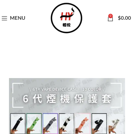
0
MENU
$
0.00