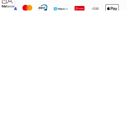
Cart
My account
重要營運聲明
IMPORTANT
關於門店與配送：
本公司之香港門店已永久關閉，繁體中文版網站僅
供參考。所有產品均由香港以外地區配送。 根據不同地區／國家的法
律，顧客在購買時請自行確認所購產品是否符合當地法規。
法律免責：
本公司不會承擔任何法律責任及作出賠償。顧客下單即代表
已悉知並同意上述條款。
退換貨政策
|