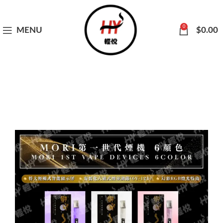
0
MENU
$
0.00