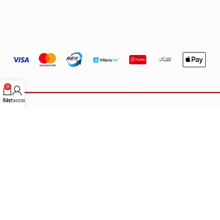
0
Cart
My account
重要營運聲明
IMPORTANT
關於門店與配送：
本公司之香港門店已永久關閉，繁體中文版網站僅
供參考。所有產品均由香港以外地區配送。 根據不同地區／國家的法
律，顧客在購買時請自行確認所購產品是否符合當地法規。
法律免責：
本公司不會承擔任何法律責任及作出賠償。顧客下單即代表
已悉知並同意上述條款。