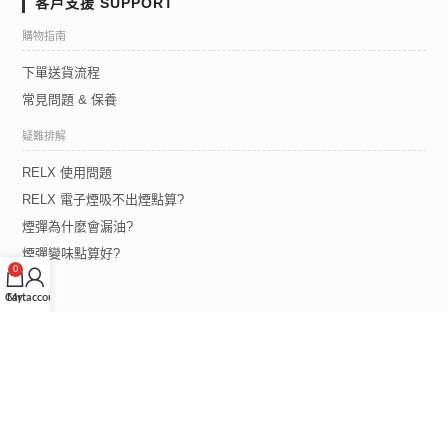
客戶支援 SUPPORT
購物指南
下單送貨流程
常見問題 & 保養
疑難排解
RELX 使用問題
RELX 電子煙吸不出煙點算?
煙彈為什麼會漏油?
煙彈變味點算好?
0
Cart
My account