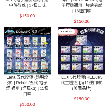
中薄荷感 | 17種口味
子煙機通用 | 強薄荷感
| 16種口味
$
150.00
$
150.00
SOLD OUT
Lana 五代煙彈 (透明煙
LUX 5代煙彈(RELX4/5
彈) | Relx四/五代 電子
代主機通用)(11種口味)
煙 通用 (煙彈x3) | 15種
(美國品牌)
口味
$
150.00
$
150.00