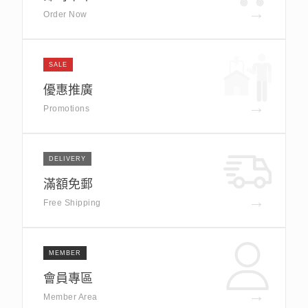
→
Order Now
SALE
優惠推廣
→
Promotions
DELIVERY
滿額免郵
→
Free Shipping
MEMBER
會員專區
→
Member Area