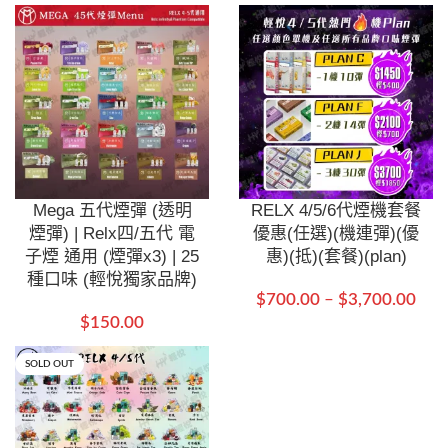
Mega 五代煙彈 (透明
RELX 4/5/6代煙機套餐
煙彈) | Relx四/五代 電
優惠(任選)(機連彈)(優
子煙 通用 (煙彈x3) | 25
惠)(抵)(套餐)(plan)
種口味 (輕悅獨家品牌)
$
700.00
–
$
3,700.00
$
150.00
SOLD OUT