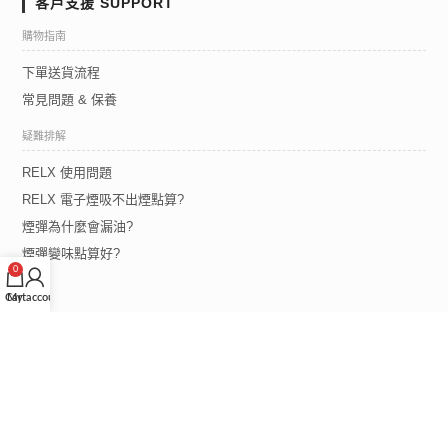
客戶支援 SUPPORT
購物指南
下單送貨流程
常見問題 & 保養
疑難排解
RELX 使用問題
RELX 電子煙吸不出煙點算?
煙彈為什麼會漏油?
煙彈變味點算好?
0
Cart
My account