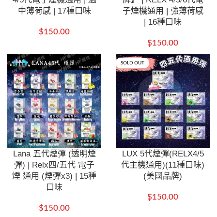
中薄荷感 | 17種口味
子煙機通用 | 強薄荷感
| 16種口味
$
150.00
$
150.00
SOLD OUT
Lana 五代煙彈 (透明煙
LUX 5代煙彈(RELX4/5
彈) | Relx四/五代 電子
代主機通用)(11種口味)
煙 通用 (煙彈x3) | 15種
(美國品牌)
口味
$
150.00
$
150.00