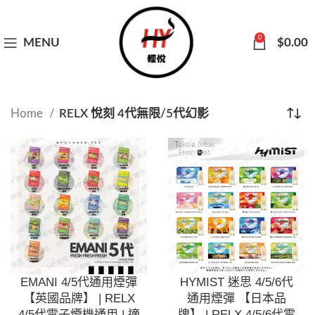
0
MENU
$
0.00
Home
RELX 悅刻 4代無限/5代幻影
EMANI 4/5代通用煙彈
HYMIST 迷思 4/5/6代
【英國品牌】 | RELX
通用煙彈 【日本品
4/5代電子煙機通用 | 適
牌】 | RELX 4/5/6代電