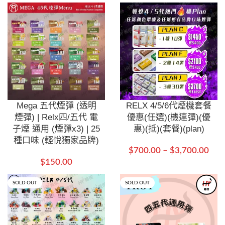
Mega 五代煙彈 (透明
RELX 4/5/6代煙機套餐
煙彈) | Relx四/五代 電
優惠(任選)(機連彈)(優
子煙 通用 (煙彈x3) | 25
惠)(抵)(套餐)(plan)
種口味 (輕悅獨家品牌)
$
700.00
–
$
3,700.00
$
150.00
SOLD OUT
SOLD OUT