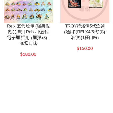
Relx 五代煙彈 (經典悅
TROY特洛伊5代煙彈
刻品牌) | Relx四/五代
(通用)(RELX4/5代)(特
電子煙 通用 (煙彈x3) |
洛伊)(1種口味)
46種口味
$
150.00
$
180.00