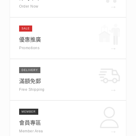
→
Order Now
SALE
優惠推廣
→
Promotions
DELIVERY
滿額免郵
→
Free Shipping
MEMBER
會員專區
→
Member Area