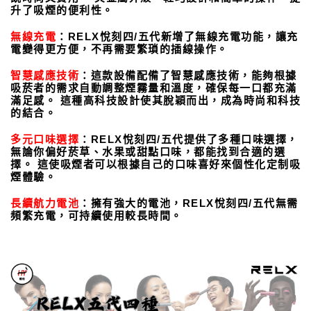
升了吸煙的便利性。
無線充電
：RELX悅刻四/五代新增了無線充電功能，讓充
電變得更方便，不再需要繁瑣的插線操作。
智慧感應技術
：這款設備配備了智慧感應技術，能夠根據
吸菸者的需求自動調整煙霧量和溫度，確保每一口都充滿
滿足感。 這種高科技設計使其脫穎而出，成為時尚和科技
的結合。
多元口味選擇
：RELX悅刻四/五代提供了多種口味選擇，
無論你偏好菸草、水果或甜點口味，都能找到合適的選
擇。 這使吸煙者可以根據自己的口味喜好來個性化定制吸
煙體驗。
長續航力電池
：擁有強大的電池，RELX悅刻四/五代無需
頻繁充電，可持續使用較長時間。