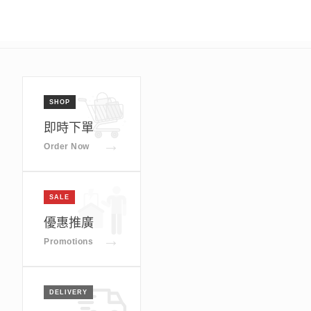
SHOP
即時下單
→
Order Now
SALE
優惠推廣
→
Promotions
DELIVERY