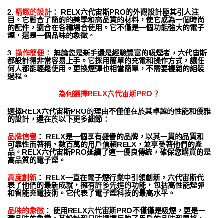
2.
精緻的設計
： RELX六代宙斯PRO的外觀設計極其引人注
目。它融合了簡約的美學和高品質的材料，使它成為一個時尚
的配件，適合在各種場合使用。它不僅是一個功能強大的電子
煙，還是一個品味的象徵。
3.
操作簡便
： 無論您是新手還是經驗豐富的吸煙者，六代宙斯
都設計得非常容易上手。它採用簡單的充電和操作方式，讓任
何人都能輕鬆使用。更換煙彈也相當簡單，不需要複雜的組裝
過程。
為何選擇RELX六代
宙斯
PRO？
選擇RELX六代宙斯PRO的理由不僅僅在於其卓越的性能和優雅
的設計，還在於以下更多細節：
品牌信譽
： RELX是一個享有盛譽的品牌，以其一貫的品質和
可靠性而著稱。數百萬的用戶信賴RELX，並享受著他們的產
品。RELX六代宙斯PRO延續了這一優良傳統，確保您購買的是
高品質的電子煙。
高度創新
： RELX一直在電子煙行業中引領創新。六代宙斯代
表了他們的最新成就，擁有許多先進的功能，包括高性能煙彈
和智能充電技術。它代表了電子煙科技的最高水平。
品味的象徵
： 使用RELX六代宙斯PRO不僅僅是吸煙，更是一