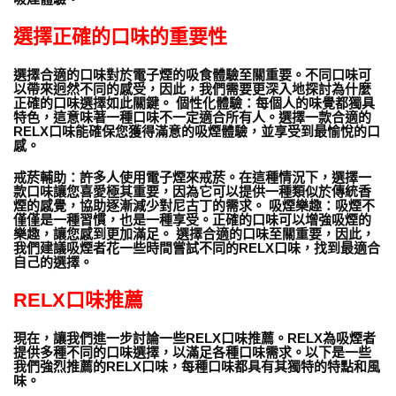
選擇正確的口味的重要性
選擇合適的口味對於電子煙的吸食體驗至關重要。不同口味可
以帶來迥然不同的感受，因此，我們需要更深入地探討為什麼
正確的口味選擇如此關鍵。 個性化體驗：每個人的味覺都獨具
特色，這意味著一種口味不一定適合所有人。選擇一款合適的
RELX口味能確保您獲得滿意的吸煙體驗，並享受到最愉悅的口
感。
戒菸輔助：許多人使用電子煙來戒菸。在這種情況下，選擇一
款口味讓您喜愛極其重要，因為它可以提供一種類似於傳統香
煙的感覺，協助逐漸減少對尼古丁的需求。 吸煙樂趣：吸煙不
僅僅是一種習慣，也是一種享受。正確的口味可以增強吸煙的
樂趣，讓您感到更加滿足。 選擇合適的口味至關重要，因此，
我們建議吸煙者花一些時間嘗試不同的RELX口味，找到最適合
自己的選擇。
RELX口味推薦
現在，讓我們進一步討論一些RELX口味推薦。RELX為吸煙者
提供多種不同的口味選擇，以滿足各種口味需求。以下是一些
我們強烈推薦的RELX口味，每種口味都具有其獨特的特點和風
味。