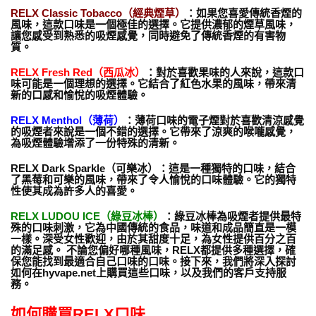
RELX Classic Tobacco（經典煙草）
：如果您喜愛傳統香煙的
風味，這款口味是一個極佳的選擇。它提供濃郁的煙草風味，
讓您感受到熟悉的吸煙感覺，同時避免了傳統香煙的有害物
質。
RELX Fresh Red（西瓜冰）
：對於喜歡果味的人來說，這款口
味可能是一個理想的選擇。它結合了紅色水果的風味，帶來清
新的口感和愉悅的吸煙體驗。
RELX Menthol（薄荷）
：薄荷口味的電子煙對於喜歡清涼感覺
的吸煙者來說是一個不錯的選擇。它帶來了涼爽的喉嚨感覺，
為吸煙體驗增添了一份特殊的清新。
RELX Dark Sparkle（可樂冰）：這是一種獨特的口味，結合
了黑莓和可樂的風味，帶來了令人愉悅的口味體驗。它的獨特
性使其成為許多人的喜愛。
RELX LUDOU ICE（綠豆冰棒）
：綠豆冰棒為吸煙者提供最特
殊的口味刺激，它為中國傳統的食品，味道和成品簡直是一模
一樣。深受女性歡迎，由於其甜度十足，為女性提供百分之百
的滿足感。 不論您偏好哪種風味，RELX都提供多種選擇，確
保您能找到最適合自己口味的口味。接下來，我們將深入探討
如何在hyvape.net上購買這些口味，以及我們的客戶支持服
務。
如何購買RELX口味