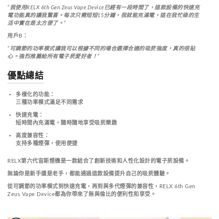
“我使用RELX 6th Gen Zeus Vape Device已經有一段時間了，這款設備的快速充
電功能真的讓我驚喜。每次只需短短15分鐘，我就能充滿電，這在我忙碌的生
活中實在是太方便了。”
用戶B
：
“可調節的功率模式讓我可以根據不同的場合選擇合適的吸菸強度，真的很貼
心。強烈推薦給所有電子菸愛好者！”
優點總結
多樣化的功能
：
三種功率模式滿足不同需求
快速充電
：
短時間內充滿電，隨時隨地享受吸菸樂趣
高度兼容性
：
支持多種煙彈，使用便捷
RELX第六代宙斯煙機是一款結合了創新技術和人性化設計的電子菸設備。
無論你是新手還是老手，都能通過這款設備提升自己的吸菸體驗。
從可調節的功率模式到快速充電，再到與多代煙彈的兼容性，RELX 6th Gen
Zeus Vape Device都為你帶來了無與倫比的便利性和享受。