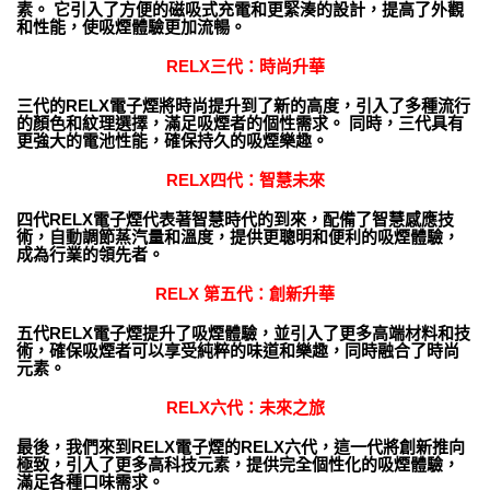
素。 它引入了方便的磁吸式充電和更緊湊的設計，提高了外觀
和性能，使吸煙體驗更加流暢。
RELX三代
：時尚升華
三代的RELX電子煙將時尚提升到了新的高度，引入了多種流行
的顏色和紋理選擇，滿足吸煙者的個性需求。 同時，三代具有
更強大的電池性能，確保持久的吸煙樂趣。
RELX四代
：智慧未來
四代RELX電子煙代表著智慧時代的到來，配備了智慧感應技
術，自動調節蒸汽量和溫度，提供更聰明和便利的吸煙體驗，
成為行業的領先者。
RELX 第五代
：創新升華
五代RELX電子煙提升了吸煙體驗，並引入了更多高端材料和技
術，確保吸煙者可以享受純粹的味道和樂趣，同時融合了時尚
元素。
RELX六代
：未來之旅
最後，我們來到RELX電子煙的RELX六代，這一代將創新推向
極致，引入了更多高科技元素，提供完全個性化的吸煙體驗，
滿足各種口味需求。