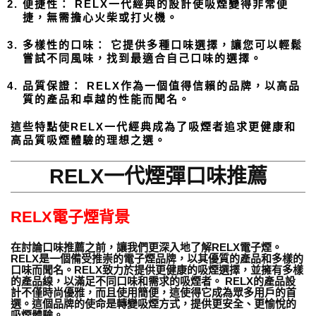
便捷性： RELX一代經典的設計使吸煙變得非常便
捷，無需擔心火柴或打火機。
多樣性的口味： 它提供多種口味選擇，讓您可以輕鬆
嘗試不同風味，找到最適合自己口味的選擇。
品質保證： RELX作為一個值得信賴的品牌，以高品
質的產品和卓越的性能而聞名。
這些特點使RELX一代經典成為了吸煙者追求更健康和
高品質吸煙體驗的理想之選。
RELX一代煙彈口味推薦
RELX電子煙背景
在討論口味推薦之前，讓我們更深入地了解RELX電子煙。
RELX是一個備受推崇的電子煙品牌，以其優質的產品和多樣的
口味而聞名。RELX致力於提供更健康的吸煙選擇，並擁有多樣
的產品線，以滿足不同口味和需求的吸煙者。 RELX的產品設
計不僅時尚優雅，而且使用簡便，這使得它成為眾多用戶的首
選。這個品牌的使命是轉變吸煙方式，提供更安全、更愉悅的
吸煙體驗。