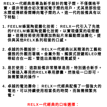
RELX一代經典是專為新手設計的電子煙，不僅價格平
實，還非常適合初次嘗試電子煙的用戶，尤其是那些從
水煙或傳統香煙轉向電子煙的人。這一代的設備具有以
下特點：
FEELM蜂窩陶瓷霧化技術： RELX一代引入了先進
的FEELM蜂窩陶瓷霧化技術，以實現優質的吸煙體
驗。這種技術使用薄膜加熱貼片來驅動煙油霧化，提
供與其他RELX系列相當的口感。
卓越的外觀設計： RELX一代經典以其精湛的工藝和
優雅的外觀而著稱。金屬外殼、觸摸式按鍵和LED燈
帶結合在一起，營造出高端的視覺感受。
易於使用： 這款設備非常簡單易用，特別適合新手。
只需插入專用的RELX專用膠囊，然後吸一口即可，
無需繁瑣的操作。
卓越的電池壽命： RELX一代經典配備了一個強大的
電池，可以持續使用相當長的時間，而無需頻繁充
電。
RELX一代經典的口味選擇：