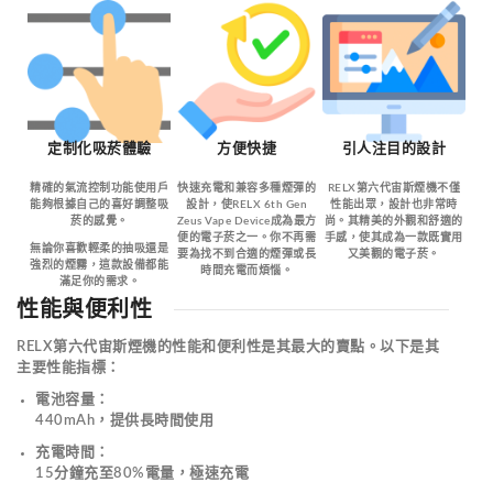
定制化吸菸體驗
方便快捷
引人注目的設計
精確的氣流控制功能使用戶
快速充電和兼容多種煙彈的
RELX第六代宙斯煙機不僅
能夠根據自己的喜好調整吸
設計，使RELX 6th Gen
性能出眾，設計也非常時
菸的感覺。
Zeus Vape Device成為最方
尚。其精美的外觀和舒適的
便的電子菸之一。你不再需
手感，使其成為一款既實用
無論你喜歡輕柔的抽吸還是
要為找不到合適的煙彈或長
又美觀的電子菸。
強烈的煙霧，這款設備都能
時間充電而煩惱。
滿足你的需求。
性能與便利性
RELX第六代宙斯煙機的性能和便利性是其最大的賣點。以下是其
主要性能指標：
電池容量
：
440mAh，提供長時間使用
充電時間
：
15分鐘充至80%電量，極速充電