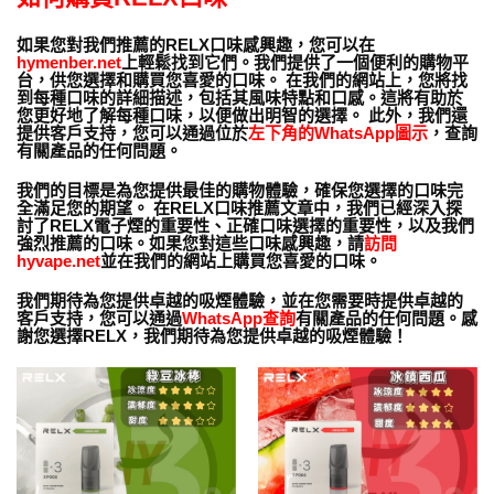
如果您對我們推薦的RELX口味感興趣，您可以在
hymenber.net
上輕鬆找到它們。我們提供了一個便利的購物平
台，供您選擇和購買您喜愛的口味。 在我們的網站上，您將找
到每種口味的詳細描述，包括其風味特點和口感。這將有助於
您更好地了解每種口味，以便做出明智的選擇。 此外，我們還
提供客戶支持，您可以通過位於
左下角的WhatsApp圖示
，查詢
有關產品的任何問題。
我們的目標是為您提供最佳的購物體驗，確保您選擇的口味完
全滿足您的期望。 在RELX口味推薦文章中，我們已經深入探
討了RELX電子煙的重要性、正確口味選擇的重要性，以及我們
強烈推薦的口味。如果您對這些口味感興趣，請
訪問
hyvape.net
並在我們的網站上購買您喜愛的口味。
我們期待為您提供卓越的吸煙體驗，並在您需要時提供卓越的
客戶支持，您可以通過
WhatsApp查詢
有關產品的任何問題。感
謝您選擇RELX，我們期待為您提供卓越的吸煙體驗！