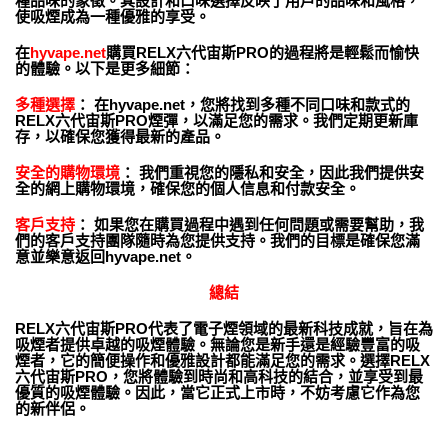
種品味的象徵。其設計和口味選擇反映了用戶的品味和風格，
使吸煙成為一種優雅的享受。
在
hyvape.net
購買RELX六代宙斯PRO的過程將是輕鬆而愉快
的體驗。以下是更多細節：
多種選擇
： 在hyvape.net，您將找到多種不同口味和款式的
RELX六代宙斯PRO煙彈，以滿足您的需求。我們定期更新庫
存，以確保您獲得最新的產品。
安全的購物環境
： 我們重視您的隱私和安全，因此我們提供安
全的網上購物環境，確保您的個人信息和付款安全。
客戶支持
： 如果您在購買過程中遇到任何問題或需要幫助，我
們的客戶支持團隊隨時為您提供支持。我們的目標是確保您滿
意並樂意返回hyvape.net。
總結
RELX六代宙斯PRO代表了電子煙領域的最新科技成就，旨在為
吸煙者提供卓越的吸煙體驗。無論您是新手還是經驗豐富的吸
煙者，它的簡便操作和優雅設計都能滿足您的需求。選擇RELX
六代宙斯PRO，您將體驗到時尚和高科技的結合，並享受到最
優質的吸煙體驗。因此，當它正式上市時，不妨考慮它作為您
的新伴侶。