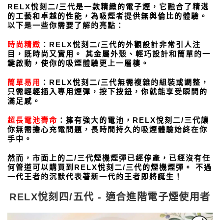
RELX悅刻二/三代是一款精緻的電子煙，它融合了精湛
的工藝和卓越的性能，為吸煙者提供無與倫比的體驗。
以下是一些你需要了解的亮點：
時尚精緻
：RELX悅刻二/三代的外觀設計非常引人注
目，既時尚又實用。 其金屬外殼、輕巧設計和簡單的一
鍵啟動，使你的吸煙體驗更上一層樓。
簡單易用
：RELX悅刻二/三代無需複雜的組裝或調整，
只需輕輕插入專用煙彈，按下按鈕，你就能享受瞬間的
滿足感。
超長電池壽命
：擁有強大的電池，RELX悅刻二/三代讓
你無需擔心充電問題，長時間持久的吸煙體驗始終在你
手中。
然而，市面上的二/三代煙機煙彈已經停產，已經沒有任
何管道可以購買到RELX悅刻二/三代的煙機煙彈。 不過
一代王者的沉默代表著新一代的王者即將誕生！
RELX悅刻四/五代 - 適合進階電子煙使用者