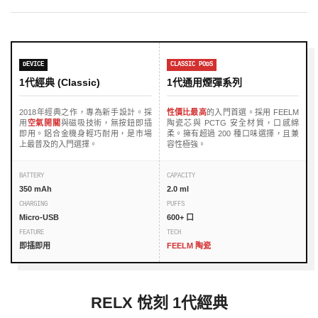
DEVICE
CLASSIC PODS
1代經典 (Classic)
1代通用煙彈系列
2018年經典之作，專為新手設計。採
性價比最高
的入門首選。採用 FEELM
用
空氣開關
與磁吸技術，無按鈕即插
陶瓷芯與 PCTG 安全材質，口感綿
即用。鋁合金機身輕巧耐用，是市場
柔。擁有超過 200 種口味選擇，且兼
上最普及的入門選擇。
容性極強。
BATTERY
CAPACITY
350 mAh
2.0 ml
CHARGING
PUFFS
Micro-USB
600+ 口
FEATURE
TECH
即插即用
FEELM 陶瓷
RELX 悅刻 1代經典