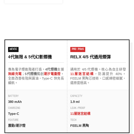
DEVIC
PRO PODS
4代無限 & 5代幻影煙機
RELX 4/5 代通用煙彈
專為電子煙進階者打造。
4代煙機
支援
通用於 4/5 代煙機。核心為自主研發
無線充電
；
5代煙機
獨創
潮汐電量燈
。
11層迷宮結構
，防漏提升 40%。
全面改善吸阻與漏油，Type-C 快充長
FEELM 黑陶芯技術，口感綿密細膩，
續航。
還原度極高。
BATTERY
CAPACITY
380 mAh
1.9 ml
CHARGING
LEAK-PROOF
Type-C
11層迷宮結構
FEATURE
TECH
震動/潮汐燈
FEELM 黑陶