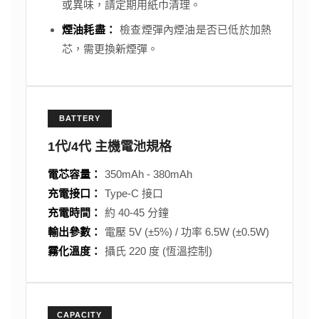
或異味，請定期用紙巾清理。
煙油耗盡：
檢查煙彈內煙油是否已低於加熱
芯，需更換新煙彈。
BATTERY
1代/4代 主機電池規格
電芯容量：
350mAh - 380mAh
充電接口：
Type-C 接口
充電時間：
約 40-45 分鐘
輸出參數：
電壓 5V (±5%) / 功率 6.5W (±0.5W)
霧化溫度：
攝氏 220 度 (恆溫控制)
CAPACITY