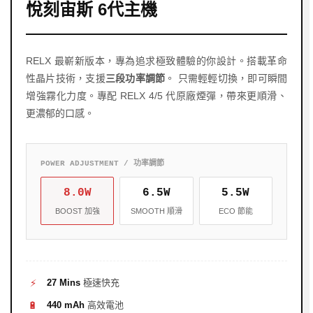
悅刻宙斯 6代主機
RELX 最嶄新版本，專為追求極致體驗的你設計。搭載革命
性晶片技術，支援
三段功率調節
。 只需輕輕切換，即可瞬間
增強霧化力度。專配 RELX 4/5 代原廠煙彈，帶來更順滑、
更濃郁的口感。
POWER ADJUSTMENT / 功率調節
8.0W
6.5W
5.5W
BOOST 加強
SMOOTH 順滑
ECO 節能
⚡
27 Mins
極速快充
🔋
440 mAh
高效電池