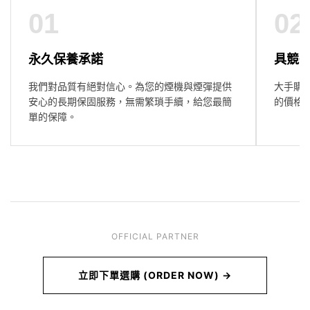
01
02
永久保養承諾
具競
我們對品質有絕對信心。為您的煙機與煙彈提供
大手購
安心的長期保固服務，無需繁瑣手續，給您最簡
的價格
單的保障。
OFFICIAL PARTNER
立即下單選購 (ORDER NOW) →