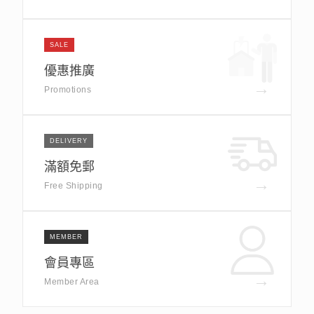
SALE
優惠推廣
→
Promotions
DELIVERY
滿額免郵
→
Free Shipping
MEMBER
會員專區
→
Member Area