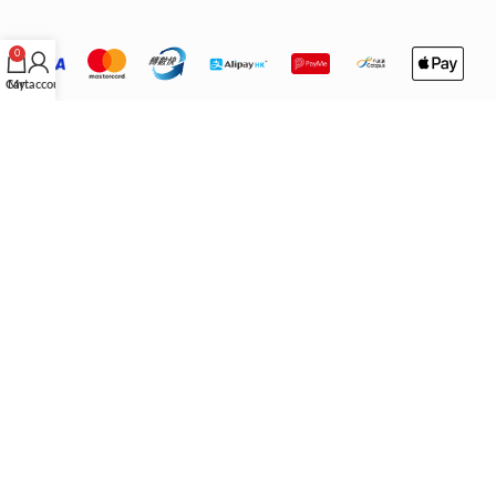
0
Cart
My account
重要營運聲明
IMPORTANT
關於門店與配送：
本公司之香港門店已永久關閉，繁體中文版網站僅
供參考。所有產品均由香港以外地區配送。 根據不同地區／國家的法
律，顧客在購買時請自行確認所購產品是否符合當地法規。
法律免責：
本公司不會承擔任何法律責任及作出賠償。顧客下單即代表
已悉知並同意上述條款。
退換貨政策