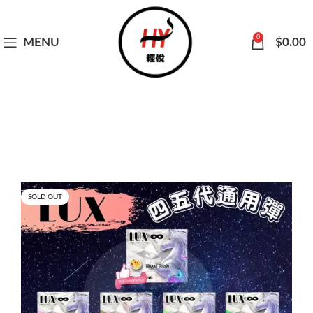
0
MENU
$
0.00
SOLD OUT