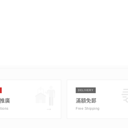
DELIVERY
推廣
滿額免郵
→
tions
Free Shipping