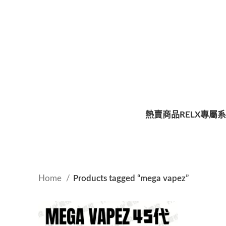
熱賣商品
RELX專屬
Home
Products tagged “mega vapez”