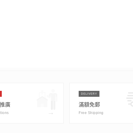
DELIVERY
推廣
滿額免郵
→
tions
Free Shipping