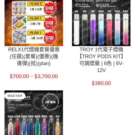
RELX1代煙機套餐優惠
TROY 1代電子煙機
(任選)(套餐)(優惠)(機
【TROY PODS KIT】
連彈)(抵)(plan)
可調煙量 | 6色 | 6V-
12V
$
700.00
–
$
3,700.00
$
380.00
SOLD OUT