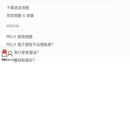
下單送貨流程
常見問題 & 保養
疑難排解
RELX 使用問題
RELX 電子煙吸不出煙點算?
0
煙彈為什麼會漏油?
Cart
My account
煙彈變味點算好?