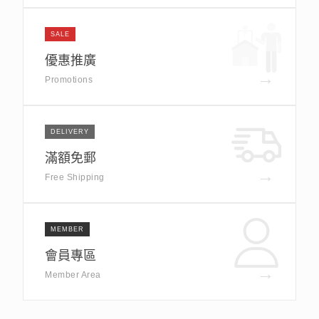
SALE
優惠推廣
→
Promotions
DELIVERY
滿額免郵
→
Free Shipping
MEMBER
會員專區
→
Member Area