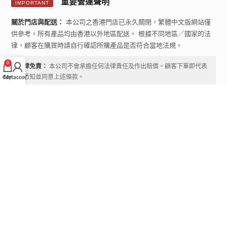
重要營運聲明
IMPORTANT
關於門店與配送：
本公司之香港門店已永久關閉，繁體中文版網站僅
供參考。所有產品均由香港以外地區配送。 根據不同地區／國家的法
律，顧客在購買時請自行確認所購產品是否符合當地法規。
0
法律免責：
本公司不會承擔任何法律責任及作出賠償。顧客下單即代表
已悉知並同意上述條款。
Cart
My account
退換貨政策
|
條款及細則
2024 © 輕悅電子煙
LEGAL DISCLAIMER
All Rights Reserved. All product names, logos, and brands are property of their