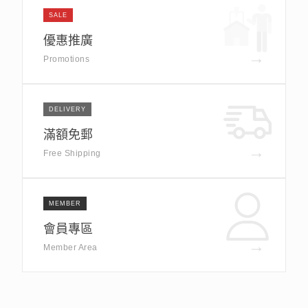
SALE
優惠推廣
→
Promotions
DELIVERY
滿額免郵
→
Free Shipping
MEMBER
會員專區
→
Member Area