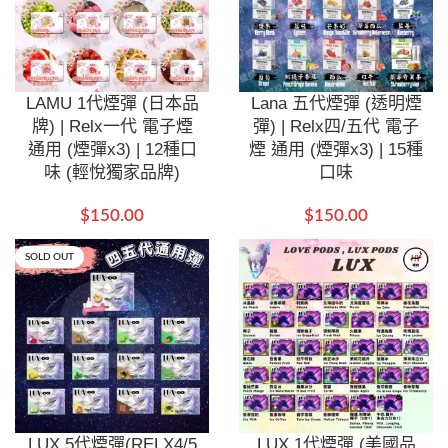
LAMU 1代煙彈 (日本品
Lana 五代煙彈 (透明煙
牌) | Relx一代 電子煙
彈) | Relx四/五代 電子
通用 (煙彈x3) | 12種口
煙 通用 (煙彈x3) | 15種
味 (輕悅獨家品牌)
口味
$
150.00
$
150.00
SOLD OUT
LUX 5代煙彈(RELX4/5
LUX 1代煙彈 (美國品