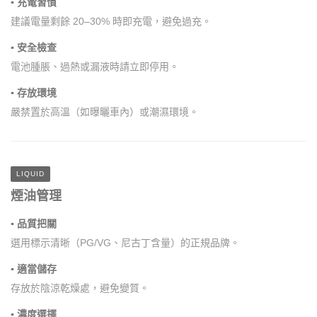
▪ 充電習慣
建議電量剩餘 20–30% 時即充電，避免過充。
▪ 安全檢查
電池腫脹、過熱或漏液時請立即停用。
▪ 存放環境
嚴禁置於高溫（如曝曬車內）或潮濕環境。
LIQUID
煙油管理
▪ 品質把關
選用標示清晰（PG/VG、尼古丁含量）的正規品牌。
▪ 適當儲存
存放於陰涼乾燥處，避免變質。
▪ 濃度選擇