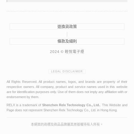
退換貨政策
|
條款及細則
2024 © 輕悅電子煙
LEGAL DISCLAIMER
All Rights Reserved. All product names, logos, and brands are property of their
respective owners. All company, product and service names used in this website
are for identification purposes only. Use of them does not imply any affiliation with or
endorsement by them.
RELX is a trademark of
Shenzhen Relx Technology Co., Ltd.
. This Website and
Page does not represent Shenzhen Relx Technology Co., Ltd. in Hong Kong.
本網頁的商標及商品品牌屬其原版權持有人所有。