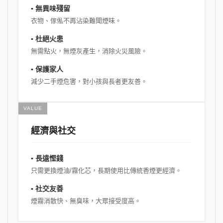
▪ 無異味殘留
衣物、傢俬不再沾染難聞煙味。
▪ 杜絕火患
無需點火，無煙灰產生，消除火災風險。
▪ 保護家人
減少二手煙危害，對小孩與長者更友善。
VALUE
經濟與社交
▪ 長遠慳錢
只需更換煙油/霧化芯，長期使用比傳統香煙更經濟。
▪ 社交友善
煙霧消散快、無臭味，大眾接受度高。