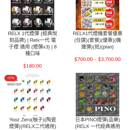
RELX 1代煙彈 (經典悅
RELX1代煙機套餐優惠
刻品牌) | Relx一代 電
(任選)(套餐)(優惠)(機
子煙 通用 (煙彈x3) | 8
連彈)(抵)(plan)
種口味
$
700.00
–
$
3,700.00
$
180.00
-17%
SOLD OUT
Yooz Zero(柚子)(陶瓷
日本PINO煙彈(品樂)
煙彈)(RELX二代通用)
(RELX 一代經典通用