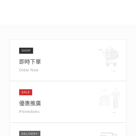
SHOP
即時下單
→
Order Now
SALE
優惠推廣
→
Promotions
DELIVERY