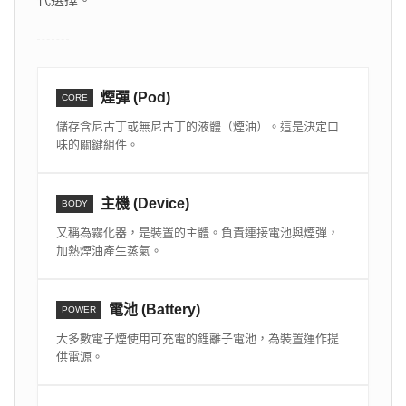
煙彈 (Pod)
CORE
儲存含尼古丁或無尼古丁的液體（煙油）。這是決定口
味的關鍵組件。
主機 (Device)
BODY
又稱為霧化器，是裝置的主體。負責連接電池與煙彈，
加熱煙油產生蒸氣。
電池 (Battery)
POWER
大多數電子煙使用可充電的鋰離子電池，為裝置運作提
供電源。